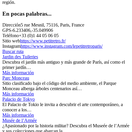
región.
En pocas palabras...
Dirección
5 rue Mesnil, 75116, Paris, France
GPS
-6.233406,-35.049906
Teléfono
+33 (0)1 44 05 06 05
Sitio web
https://www.petitretro.fr/
Instagram
https://www.instagram.com/lepetitretroparis/
Buscar ruta
Jardin des Tuileries
Descubra el jardín más antiguo y más grande de París, así como el
primer jardín…
Más información
Parc Monceau
Sitio clasificado bajo el código del medio ambiente, el Parque
Monceau alberga árboles centenarios así…
Más información
Palacio de Tokyo
El Palacio de Tokio le invita a descubrir el arte contemporáneo, a
conocer a los…
Más información
Musée de l’Armée
¿Apasionado por la historia militar? Descubra el Museée de l’Armée
y sus colecciones que abarcan la…