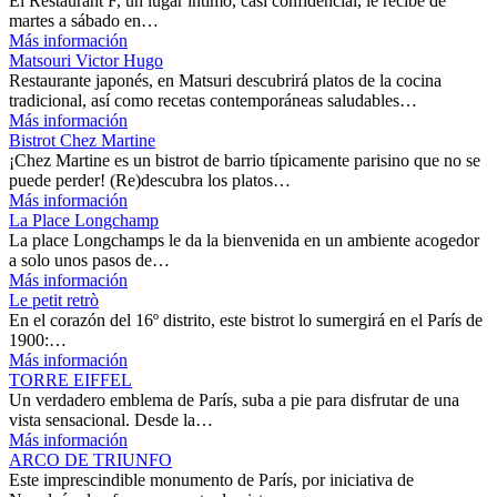
El Restaurant F, un lugar íntimo, casi confidencial, le recibe de
martes a sábado en…
Más información
Matsouri Victor Hugo
Restaurante japonés, en Matsuri descubrirá platos de la cocina
tradicional, así como recetas contemporáneas saludables…
Más información
Bistrot Chez Martine
¡Chez Martine es un bistrot de barrio típicamente parisino que no se
puede perder! (Re)descubra los platos…
Más información
La Place Longchamp
La place Longchamps le da la bienvenida en un ambiente acogedor
a solo unos pasos de…
Más información
Le petit retrò
En el corazón del 16º distrito, este bistrot lo sumergirá en el París de
1900:…
Más información
TORRE EIFFEL
Un verdadero emblema de París, suba a pie para disfrutar de una
vista sensacional. Desde la…
Más información
ARCO DE TRIUNFO
Este imprescindible monumento de París, por iniciativa de