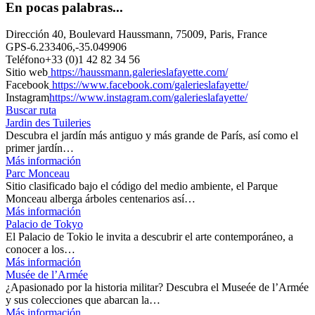
En pocas palabras...
Dirección
40, Boulevard Haussmann, 75009, Paris, France
GPS
-6.233406,-35.049906
Teléfono
+33 (0)1 42 82 34 56
Sitio web
https://haussmann.galerieslafayette.com/
Facebook
https://www.facebook.com/galerieslafayette/
Instagram
https://www.instagram.com/galerieslafayette/
Buscar ruta
Jardin des Tuileries
Descubra el jardín más antiguo y más grande de París, así como el
primer jardín…
Más información
Parc Monceau
Sitio clasificado bajo el código del medio ambiente, el Parque
Monceau alberga árboles centenarios así…
Más información
Palacio de Tokyo
El Palacio de Tokio le invita a descubrir el arte contemporáneo, a
conocer a los…
Más información
Musée de l’Armée
¿Apasionado por la historia militar? Descubra el Museée de l’Armée
y sus colecciones que abarcan la…
Más información